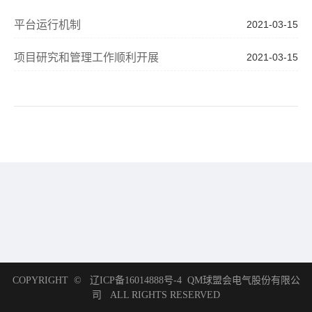
平台运行机制
2021-03-15
项目研究和管理工作顺利开展
2021-03-15
COPYRIGHT ©
辽ICP备16014888号-4
QM球盟会电气股份有限公
司
ALL RIGHTS RESERVED