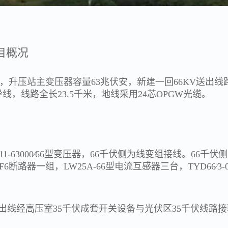
目概况
，升压站主变压器容量
63兆伏安，新建一回66KV送出线路
导线，线路全长23.5千米，地线采用24芯OPGW光缆。
-63000∕66型变压器，66千伏侧为线变组接线。66千伏侧
型SF6断路器一组，LW25A-66型电流互感器三台，TYD66∕3-
侧6回出线经高压室35千伏成套开关设备与光伏区35千伏线路