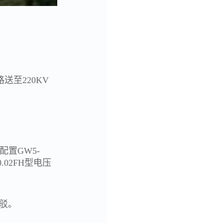
送至220KV
配置GW5-
0.02FH型电压
接驳。