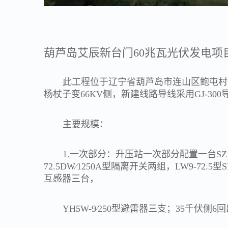
葫芦岛艾辰新台门60兆瓦光伏发电项
此工程位于辽宁省葫芦岛市连山区鲍屯村
杨杖子变66KV侧，新建线路导线采用GJ-300
主要规模：
1.一次部分：升压站一次部分配置一台SZ11
72.5DW∕1250A型隔离开关两组，LW9-72.5
互感器三台，
YH5W-9∕250型避雷器三支；35千伏